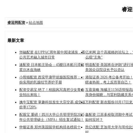
睿迎网
睿迎网配资
»
站点地图
最新文章
华融配资 在UPPAC周年展中阅读浦东，看
亿米网 这个高规格的论坛上，
公共艺术融入城市日常
么唱“主角”
速配资 日本船主协会：45艘日本船只滞留
明道配资 美国将在伊朗“进行
霍尔木兹海峡
美国众议院议长予以否认
小熊猫配资 西安甲康甲状腺医院推荐：一
港陆证券 2026 考公备考开始！
份实用的乳腺结节养护手册
瞎凑热闹，考上反而害自己！
配资交易宝 绝了！校园风写真把少女青春
互盈策略 海贼王1156话情报
全拍出来啦！
亲身份揭晓，与雷利隐藏关系
擒牛宝配资 掌趣科技发生大宗交易 成交溢
万利配资 新农股份10月17日
价率1720%
配股宝 重磅！四川大学公共管理学院2025
鑫配资 江苏多校取消期中考
年公共管理硕士（MPA）招生复试通知！
如何应对？
申银证券 郑州美国留学机构排名榜前十
胜亿优配 芝加哥大学与哥伦
好