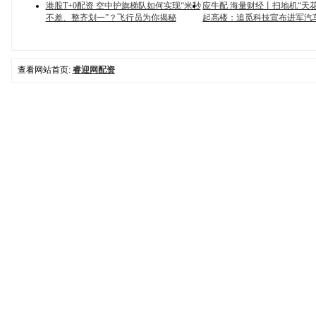
港股T+0配资 空中护旗梯队如何实现“米秒
应牛配 海量财经丨扫地机“天
不差、整齐划一”？飞行员为你揭秘
起高楼：追觅科技宣布进军汽
查看网站首页:
睿迎网配资