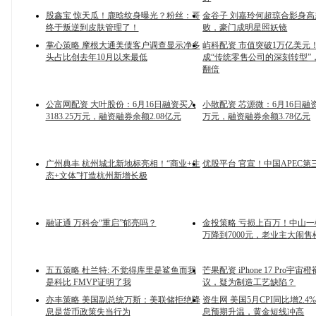
股鑫宝 惊天瓜！鹿晗纹身曝光？粉丝：哥
金谷子 刘嘉玲何超琼合影身高
终于叛逆到皮肤管理了！
败，豪门成明星照妖镜
掌心策略 摩根大通美债客户调查显示净多
屿科配资 市值突破1万亿美元
头占比创去年10月以来最低
成“传统零售公司的深刻转型”
翻倍
公富网配资 大叶股份：6月16日融资买入
小散配资 芯源微：6月16日融资买
3183.25万元，融资融券余额2.08亿元
万元，融资融券余额3.78亿元
广州典丰 杭州城北新地标亮相！“商业+生
优股平台 官宣！中国APEC第
态+文体”打造杭州新增长极
融证通 万科会“重启”郁亮吗？
金投策略 亏损上百万！中山一楼
万降到7000元，老业主大闹售
五五策略 杜兰特: 不觉得库里是鲨鱼而我
芒果配资 iPhone 17 Pro宇
是科比 FMVP证明了我
议，疑为制造工艺缺陷？
亦丰策略 美国副总统万斯：美联储拒绝降
资生网 美国5月CPI同比增2.
息是货币政策失当行为
息预期升温，黄金短线冲高