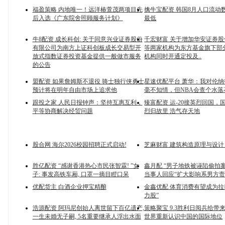
福盈策略 内地唯一！远洋椿萱茂两项目先
擒牛宝配资 韩国8月人口流动数
后入选《广东院舍照顾服务计划》
最低
牛8配资 成长科创: 关于同意兴业证券股份
千宏财富 关于增加华安证券
有限公司为南方上证科创板成长交易型开
等两家机构为东方基金旗下部
放式指数证券投资基金提供一般做市服务
机构同时开通定投及..
的公告
盟配资 如果詹姆斯不退役 骑士独行侠勇士
星速优配平台 萧华：我对伦
预计将在明年自由市场上追求他
毫不知情，但NBA会查个水落
跟投之家 人民日报钟声：坚持互惠互利，
臻富配资 运-20接英烈回国，
平等协商解决经贸问题
烈归故里 浩气存天地
股合网 海尔2026校园招聘正式启动!
芝麻财富 建筑构造原理与设计 
胜亿配资 “感谢香港热心市民张智霖! ”女
鑫月配 “男子地铁被诬陷偷拍案
子: 事发高铁车厢, 口罩一摘目瞪口呆
当事人回应“扩大影响系男方责
优配货主 白酒企业押宝精酿
金鑫优配 体育消费有望成为拉
力股”
浩源配资 阿玛尼创始人离世留下百亿遗产,
策略聚宝 9.3胜利日阅兵给带来
一生未婚无子嗣, 5名重要继承人浮出水面
世界重新认识中国的国际地位